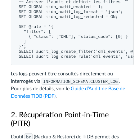
-- Activer l’audit et définir les filtres

SET GLOBAL tidb_audit_enabled = 1;

SET GLOBAL tidb_audit_log_format = 'json';

SET GLOBAL tidb_audit_log_redacted = ON;

SET @rule = '{

  "filter": [

    { "class": ["DML"], "status_code": [0] }

  ]

}';

SELECT audit_log_create_filter('dml_events', @rul
Les logs peuvent être consultés directement ou
INFORMATION_SCHEMA.CLUSTER_LOG
interrogés via
.
Pour plus de détails, voir le
Guide d’Audit de Base de
Données TiDB (PDF)
.
2. Récupération Point-in-Time
(PITR)
br
L’outil
(Backup & Restore) de TiDB permet des