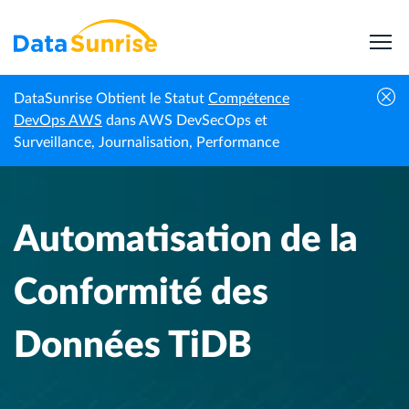
DataSunrise Obtient le Statut
Compétence
Centre de
Automatisation de la Conformité des
DevOps AWS
dans AWS DevSecOps et
Accueil
connaissances
Données TiDB
Surveillance, Journalisation, Performance
Automatisation de la
Conformité des
Données TiDB