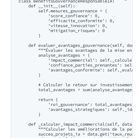
class BenefitsGouvernanceResponsableIA:

    def __init__(self):

        self.mesures_gouvernance = {

            'score_confiance': 0,

            'efficacite_conformite': 0,

            'vitesse_innovation': 0,

            'mitigation_risques': 0

        }

    def evaluer_avantages_gouvernance(self, donne
        """Évaluer les avantages de la mise en œu
        analyse_avantages = {

            'impact_commercial': self._calculer_i
            'confiance_parties_prenantes': self.
            'avantages_conformite': self._evaluer
        }

        # Calculer le retour sur investissement g
        total_avantages = sum(analyse_avantages.v
        return {

            'roi_gouvernance': total_avantages,

            'avantages_strategiques': self._ident
        }

    def _calculer_impact_commercial(self, data):

        """Calculer les améliorations de la perfo
        succes_projets_ia = data.get('taux_reussi