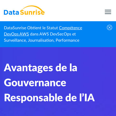
DataSunrise Obtient le Statut
Compétence
Centre de
Avantages de la Gouvernance
DevOps AWS
dans AWS DevSecOps et
Accueil
connaissances
Responsable de l’IA
Surveillance, Journalisation, Performance
Avantages de la
Gouvernance
Responsable de l’IA