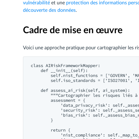
vulnérabilité
et une
protection des informations perso
découverte des données
.
Cadre de mise en œuvre
Voici une approche pratique pour cartographier les ri
class AIRiskFrameworkMapper:

    def __init__(self):

        self.nist_functions = ['GOVERN', 'MA
        self.iso_standards = ['ISO27001', 'I
    def assess_ai_risk(self, ai_system):

        """Cartographier les risques liés à 
        assessment = {

            'data_privacy_risk': self._asses
            'security_risk': self._assess_se
            'bias_risk': self._assess_bias_r
        }

        return {

            'nist_compliance': self._map_to_