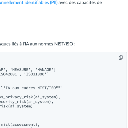
nnellement identifiables (PII)
avec des capacités de
sques liés à l’IA aux normes NIST/ISO :
P', 'MEASURE', 'MANAGE']

SO42001', 'ISO31000']

l'IA aux cadres NIST/ISO"""

s_privacy_risk(ai_system),

curity_risk(ai_system),

isk(ai_system)

nist(assessment),
