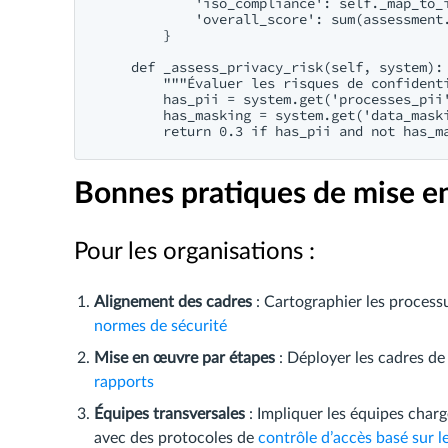
            'iso_compliance': self._map_to_i
            'overall_score': sum(assessment.
        }

    def _assess_privacy_risk(self, system):

        """Évaluer les risques de confidenti
        has_pii = system.get('processes_pii'
        has_masking = system.get('data_maski
Bonnes pratiques de mise e
Pour les organisations :
Alignement des cadres
: Cartographier les process
normes de sécurité
Mise en œuvre par étapes
: Déployer les cadres de 
rapports
Équipes transversales
: Impliquer les équipes charg
avec des protocoles de
contrôle d’accès basé sur le