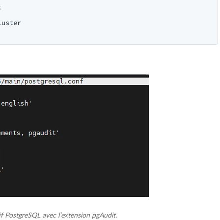


uster

if PostgreSQL avec l’extension pgAudit.