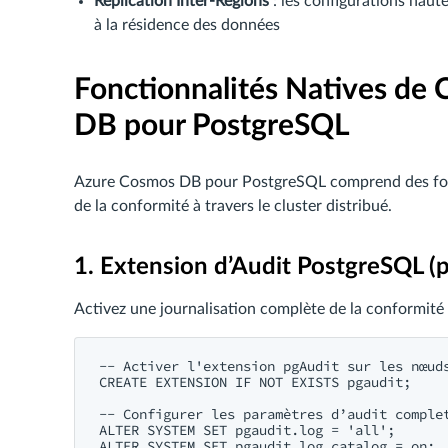
Réplication Inter-Régions
: les configurations haute
à la résidence des données
Fonctionnalités Natives de
DB pour PostgreSQL
Azure Cosmos DB pour PostgreSQL comprend des fonct
de la conformité à travers le cluster distribué.
1. Extension d’Audit PostgreSQL (
Activez une journalisation complète de la conformité 
-- Activer l'extension pgAudit sur les nœuds
CREATE EXTENSION IF NOT EXISTS pgaudit;

-- Configurer les paramètres d’audit complet
ALTER SYSTEM SET pgaudit.log = 'all';

ALTER SYSTEM SET pgaudit.log_catalog = on;
