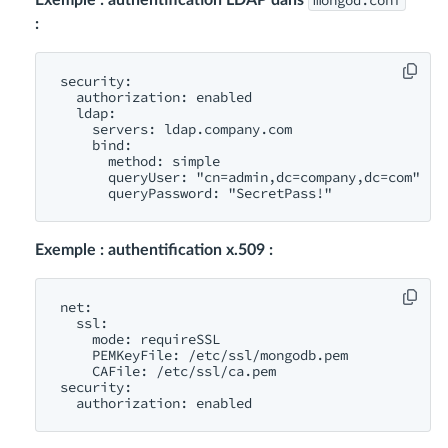
mongod.conf
Exemple : authentification LDAP dans
:
security:

  authorization: enabled

  ldap:

    servers: ldap.company.com

    bind:

      method: simple

      queryUser: "cn=admin,dc=company,dc=com"

Exemple : authentification x.509 :
net:

  ssl:

    mode: requireSSL

    PEMKeyFile: /etc/ssl/mongodb.pem

    CAFile: /etc/ssl/ca.pem

security:
