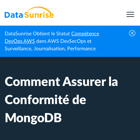
DataSunrise Obtient le Statut
Compétence
Centre de
Comment Assurer la Conformité de
DevOps AWS
dans AWS DevSecOps et
Accueil
connaissances
MongoDB
Surveillance, Journalisation, Performance
Comment Assurer la
Conformité de
MongoDB