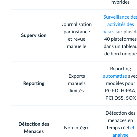
hybrides
Surveillance de
Journalisation
activités des
par instance
bases
sur plus d
Supervision
et revue
40 plateformes
manuelle
dans un tablea
de bord unique
Reporting
Exports
automatise
ave
Reporting
manuels
modèles pour
limités
RGPD, HIPAA,
PCI DSS, SOX
Détection des
menaces en
Détection des
Non intégré
temps réel
et
Menaces
analyse