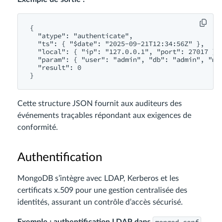
{

  "atype": "authenticate",

  "ts": { "$date": "2025-09-21T12:34:56Z" },

  "local": { "ip": "127.0.0.1", "port": 27017 },

  "param": { "user": "admin", "db": "admin", "mec
  "result": 0

Cette structure JSON fournit aux auditeurs des
événements traçables répondant aux exigences de
conformité.
Authentification
MongoDB s’intègre avec LDAP, Kerberos et les
certificats x.509 pour une gestion centralisée des
identités, assurant un contrôle d’accès sécurisé.