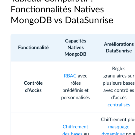
Fonctionnalités Natives
MongoDB vs DataSunrise
Capacités
Améliorations
Fonctionnalité
Natives
DataSunrise
MongoDB
Règles
RBAC
avec
granulaires sur
Contrôle
rôles
plusieurs bases
d’Accès
prédéfinis et
avec contrôles
personnalisés
d’accès
centralisés
Chiffrement plu
Chiffrement
masquage
des bases
au
dynamique
pou