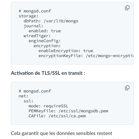
# mongod.conf

storage:

  dbPath: /var/lib/mongo

  journal:

    enabled: true

  wiredTiger:

    engineConfig:

      encryption:

        enableEncryption: true

Activation de TLS/SSL en transit :
# mongod.conf

net:

  ssl:

    mode: requireSSL

    PEMKeyFile: /etc/ssl/mongodb.pem

Cela garantit que les données sensibles restent