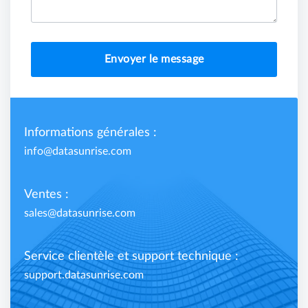
Envoyer le message
Informations générales :
info@datasunrise.com
Ventes :
sales@datasunrise.com
Service clientèle et support technique :
support.datasunrise.com