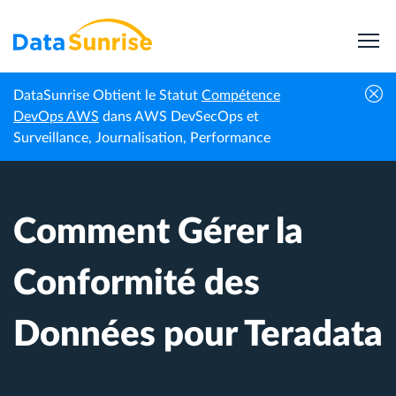
DataSunrise Obtient le Statut
Compétence
Centre de
Comment Gérer la Conformité des Données
DevOps AWS
dans AWS DevSecOps et
Accueil
connaissances
pour Teradata
Surveillance, Journalisation, Performance
Comment Gérer la
Conformité des
Données pour Teradata