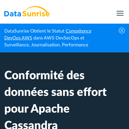
DataSunrise Obtient le Statut
Compétence
Centre de
Conformité des données sans effort pour
DevOps AWS
dans AWS DevSecOps et
Accueil
connaissances
Apache Cassandra
Surveillance, Journalisation, Performance
Conformité des
données sans effort
pour Apache
Cassandra