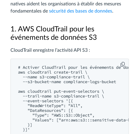
natives aident les organisations à établir des mesures
fondamentales de
sécurité des bases de données
.
1. AWS CloudTrail pour les
événements de données S3
CloudTrail enregistre l’activité API S3 :
# Activer CloudTrail pour les événements de donné
aws cloudtrail create-trail \

  --name s3-compliance-trail \

  --s3-bucket-name compliance-logs-bucket

aws cloudtrail put-event-selectors \

  --trail-name s3-compliance-trail \

  --event-selectors '[{

    "ReadWriteType": "All",

    "DataResources": [{

      "Type": "AWS::S3::Object",

      "Values": ["arn:aws:s3:::sensitive-data-buc
    }]
