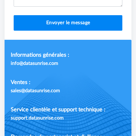
Envoyer le message
Informations générales :
info@datasunrise.com
Ventes :
sales@datasunrise.com
Service clientèle et support technique :
support.datasunrise.com