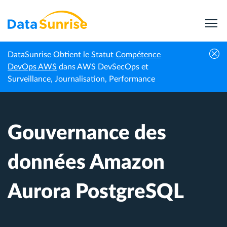
DataSunrise Obtient le Statut
Compétence
Centre de
Gouvernance des données Amazon Aurora
DevOps AWS
dans AWS DevSecOps et
Accueil
connaissances
PostgreSQL
Surveillance, Journalisation, Performance
Gouvernance des
données Amazon
Aurora PostgreSQL