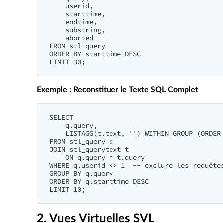
    userid,

    starttime,

    endtime,

    substring,

    aborted

FROM stl_query

ORDER BY starttime DESC

Exemple : Reconstituer le Texte SQL Complet
SELECT 

    q.query,

    LISTAGG(t.text, '') WITHIN GROUP (ORDER 
FROM stl_query q

JOIN stl_querytext t 

    ON q.query = t.query

WHERE q.userid <> 1  -- exclure les requêtes
GROUP BY q.query

ORDER BY q.starttime DESC

2. Vues Virtuelles SVL