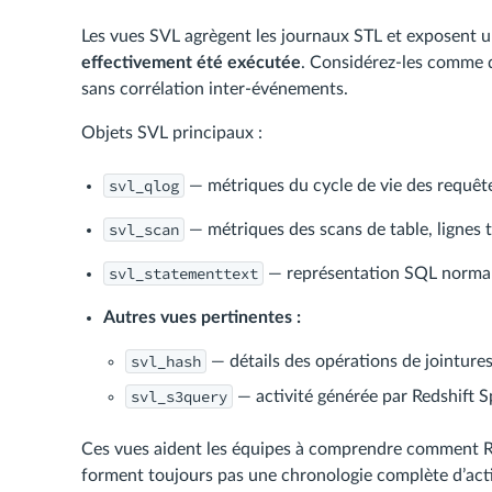
Les vues SVL agrègent les journaux STL et exposent u
effectivement été exécutée
. Considérez-les comme d
sans corrélation inter-événements.
Objets SVL principaux :
svl_qlog
— métriques du cycle de vie des requêtes
svl_scan
— métriques des scans de table, lignes t
svl_statementtext
— représentation SQL normali
Autres vues pertinentes :
svl_hash
— détails des opérations de jointure
svl_s3query
— activité générée par Redshift 
Ces vues aident les équipes à comprendre comment Red
forment toujours pas une chronologie complète d’activi