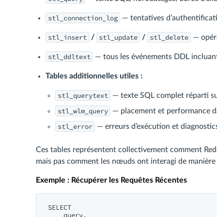
stl_connection_log
— tentatives d’authentificat
stl_insert
stl_update
stl_delete
/
/
— opéra
stl_ddltext
— tous les événements DDL inclua
Tables additionnelles utiles :
stl_querytext
— texte SQL complet réparti sur
stl_wlm_query
— placement et performance d
stl_error
— erreurs d’exécution et diagnostic
Ces tables représentent collectivement comment Red
mais pas comment les nœuds ont interagi de manière 
Exemple : Récupérer les Requêtes Récentes
SELECT 

    query,
