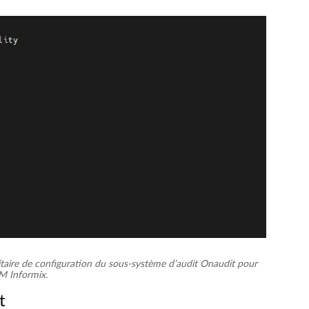
ilitaire de configuration du sous-système d’audit Onaudit pour
M Informix.
t