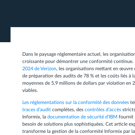
Dans le paysage réglementaire actuel, les organisation
croissante pour démontrer une conformité continue. 
2024 de Verizon
, les organisations mettant en œuvre
de préparation des audits de 78 % et les coûts liés à
moyennes de 5,9 millions de dollars par violation en
viables.
Les réglementations sur la conformité des données
te
traces d’audit
complètes, des
contrôles d’accès
strict
Informix, la
documentation de sécurité d’IBM
fournit 
besoin de solutions plus sophistiquées. Cet article 
transforme la gestion de la conformité Informix par l