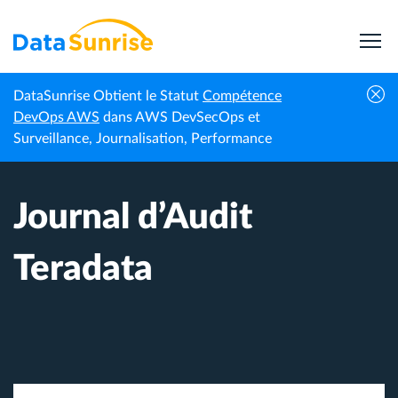
DataSunrise Obtient le Statut
Compétence
Accueil
Centre de connaissances
Journal d’Audit Teradata
DevOps AWS
dans AWS DevSecOps et
Surveillance, Journalisation, Performance
Journal d’Audit
Teradata