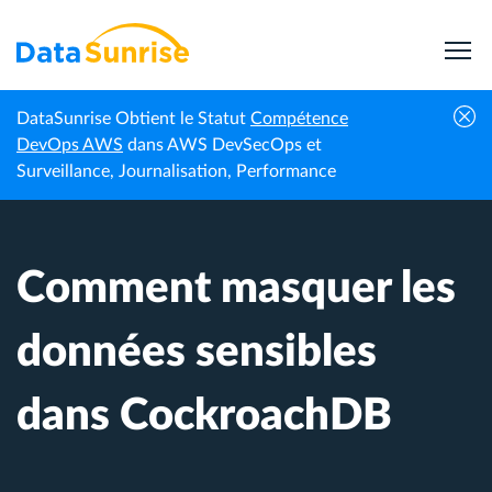
DataSunrise Obtient le Statut
Compétence
Centre de
Comment masquer les données sensibles
DevOps AWS
dans AWS DevSecOps et
Accueil
connaissances
dans CockroachDB
Surveillance, Journalisation, Performance
Comment masquer les
données sensibles
dans CockroachDB