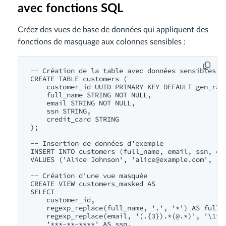
avec fonctions SQL
Créez des vues de base de données qui appliquent des
fonctions de masquage aux colonnes sensibles :
-- Création de la table avec données sensibles

CREATE TABLE customers (

    customer_id UUID PRIMARY KEY DEFAULT gen_rand
    full_name STRING NOT NULL,

    email STRING NOT NULL,

    ssn STRING,

    credit_card STRING

);

-- Insertion de données d’exemple

INSERT INTO customers (full_name, email, ssn, cre
VALUES ('Alice Johnson', '
alice@example.com
', '1
-- Création d'une vue masquée

CREATE VIEW customers_masked AS

SELECT 

    customer_id,

    regexp_replace(full_name, '.', '*') AS full_n
    regexp_replace(email, '(.{3}).*(@.*)', '\1***
    '***-**-****' AS ssn,
