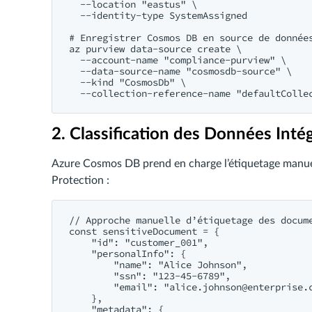
  --location "eastus" \

  --identity-type SystemAssigned

# Enregistrer Cosmos DB en source de données
az purview data-source create \

  --account-name "compliance-purview" \

  --data-source-name "cosmosdb-source" \

  --kind "CosmosDb" \

2. Classification des Données Inté
Azure Cosmos DB prend en charge l’étiquetage manuel 
Protection :
// Approche manuelle d’étiquetage des docume
const sensitiveDocument = {

    "id": "customer_001",

    "personalInfo": {

        "name": "Alice Johnson",

        "ssn": "123-45-6789",

        "email": "
alice.johnson@enterprise.
    },

    "metadata": {
