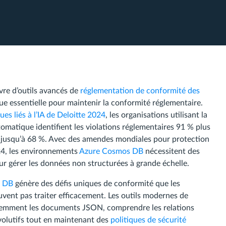
vre d’outils avancés de
réglementation de conformité des
 essentielle pour maintenir la conformité réglementaire.
es liés à l’IA de Deloitte 2024
, les organisations utilisant la
omatique identifient les violations réglementaires 91 % plus
té jusqu’à 68 %. Avec des amendes mondiales pour protection
024, les environnements
Azure Cosmos DB
nécessitent des
r gérer les données non structurées à grande échelle.
s DB
génère des défis uniques de conformité que les
uvent pas traiter efficacement. Les outils modernes de
ligemment les documents JSON, comprendre les relations
volutifs tout en maintenant des
politiques de sécurité