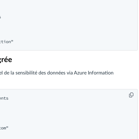


grée
de la sensibilité des données via Azure Information
nts

com
"
