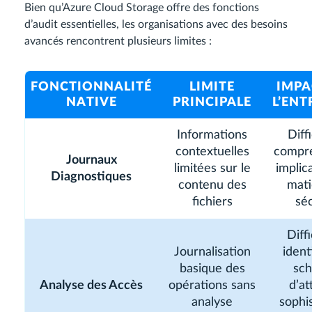
Bien qu’Azure Cloud Storage offre des fonctions
d’audit essentielles, les organisations avec des besoins
avancés rencontrent plusieurs limites :
FONCTIONNALITÉ
LIMITE
IMPA
NATIVE
PRINCIPALE
L’ENT
Informations
Diff
contextuelles
compre
Journaux
limitées sur le
implic
Diagnostiques
contenu des
mati
fichiers
séc
Diff
Journalisation
ident
basique des
sc
Analyse des Accès
opérations sans
d’at
analyse
sophi