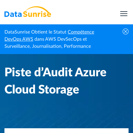
DataSunrise Obtient le Statut
Compétence
Accueil
Centre de connaissances
Piste d’Audit Azure Cloud Storage
DevOps AWS
dans AWS DevSecOps et
Surveillance, Journalisation, Performance
Piste d’Audit Azure
Cloud Storage