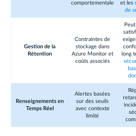
comportementale
et les
de s
Peut
satis
Contraintes de
exige
Gestion de la
stockage dans
confo
Rétention
Azure Monitor et
long 
coûts associés
sécur
bas
do
Ré
Alertes basées
retar
Renseignements en
sur des seuils
incid
Temps Réel
avec contexte
séc
limité
com