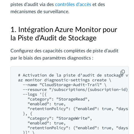
pistes d’audit via des
contrôles d’accès
et des
mécanismes de surveillance.
1. Intégration Azure Monitor pour
la Piste d’Audit de Stockage
Configurez des capacités complètes de piste d’audit
par le biais des paramètres diagnostics :
# Activation de la piste d’audit de stockage via 
az monitor diagnostic-settings create \

  --name "CloudStorage-Audit-Trail" \

  --resource "/subscriptions/{subscription-id}/r
  --logs '[{

    "category": "StorageRead",

    "enabled": true,

    "retentionPolicy": {"enabled": true, "days": 
  }, {

    "category": "StorageWrite", 

    "enabled": true,

    "retentionPolicy": {"enabled": true, "days": 
  }]' \
