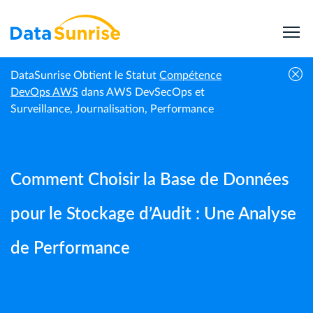
DataSunrise Obtient le Statut
Compétence
Guides |
Comment Choisir la Base de Données pour le
DevOps AWS
dans AWS DevSecOps et
Accueil
DataSunrise
Stockage d’Audit : Une Analyse de Performance
Surveillance, Journalisation, Performance
Comment Choisir la Base de Données
pour le Stockage d’Audit : Une Analyse
de Performance