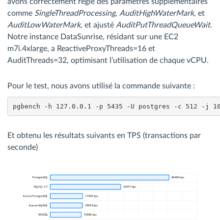
avons correctement réglé des paramètres supplémentaires
comme
SingleThreadProcessing
,
AuditHighWaterMark
, et
AuditLowWaterMark
, et ajusté
AuditPutThreadQueueWait
.
Notre instance DataSunrise, résidant sur une EC2
m7i.4xlarge, a ReactiveProxyThreads=16 et
AuditThreads=32, optimisant l’utilisation de chaque vCPU.
Pour le test, nous avons utilisé la commande suivante :
pgbench -h 127.0.0.1 -p 5435 -U postgres -c 512 -j 1
Et obtenu les résultats suivants en TPS (transactions par
seconde)