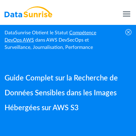
DataSunrise Obtient le Statut
Compétence
Guides |
Guide Complet sur la Recherche de Données
DevOps AWS
dans AWS DevSecOps et
Accueil
DataSunrise
Sensibles dans les Images Hébergées sur AWS S3
Surveillance, Journalisation, Performance
Guide Complet sur la Recherche de
Données Sensibles dans les Images
Hébergées sur AWS S3