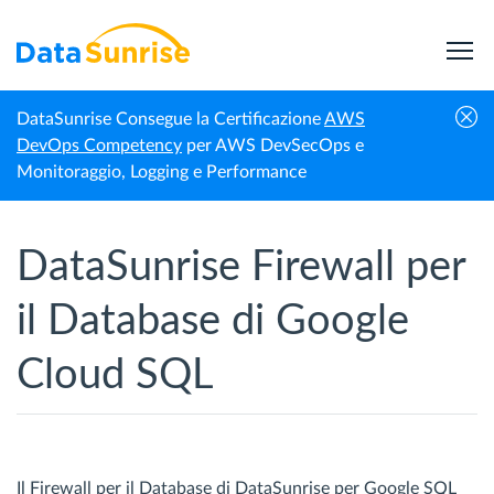
DataSunrise Consegue la Certificazione
AWS
Homepage
Google Cloud SQL
Firewall del database
DevOps Competency
per AWS DevSecOps e
Monitoraggio, Logging e Performance
DataSunrise Firewall per
il Database di Google
Cloud SQL
Il Firewall per il Database di DataSunrise per Google SQL