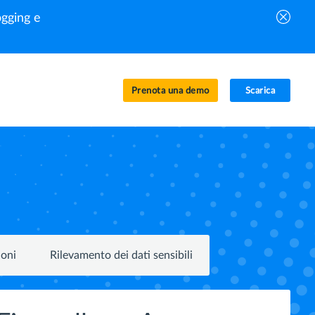
gging e
Prenota una demo
Scarica
ioni
Rilevamento dei dati sensibili