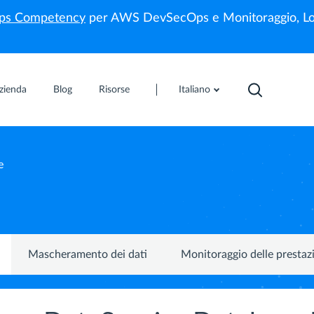
s Competency
per AWS DevSecOps e Monitoraggio, Lo
zienda
Blog
Risorse
Italiano
e
Mascheramento dei dati
Monitoraggio delle prestaz