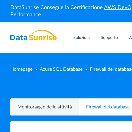
DataSunrise Consegue la Certificazione
AWS DevOp
Performance
Soluzioni
Supporto
A
Homepage
Azure SQL Database
Firewall del databas
Monitoraggio delle attività
Firewall del database