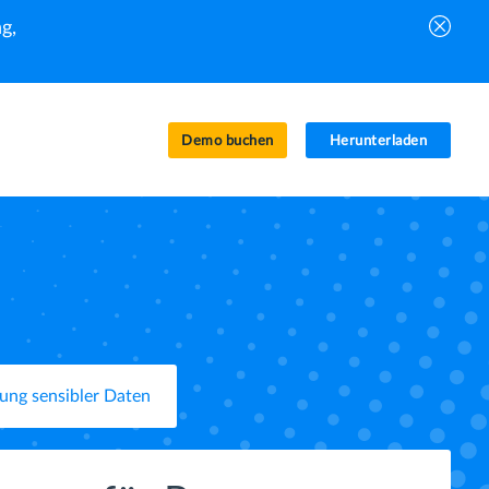
g,
Demo buchen
Herunterladen
ung sensibler Daten