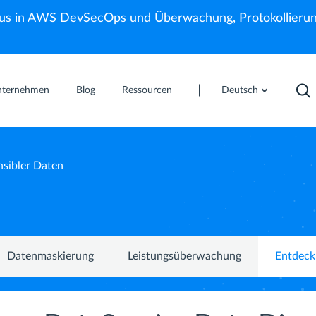
us in AWS DevSecOps und Überwachung, Protokollierun
nternehmen
Blog
Ressourcen
Deutsch
sibler Daten
Datenmaskierung
Leistungsüberwachung
Entdeck