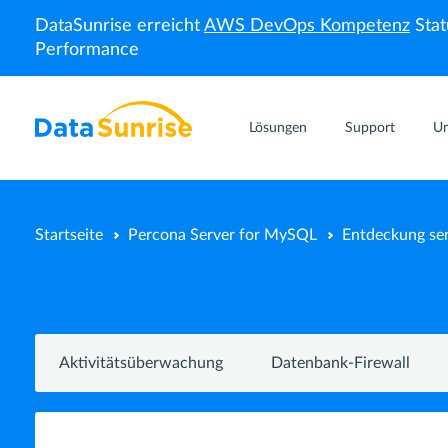
DataSunrise erreicht
AWS DevOps Kompetenz
Stat
Performance
Lösungen
Support
U
Startseite
Percona Server for MySQL
Entdeckung sen
Aktivitätsüberwachung
Datenbank-Firewall