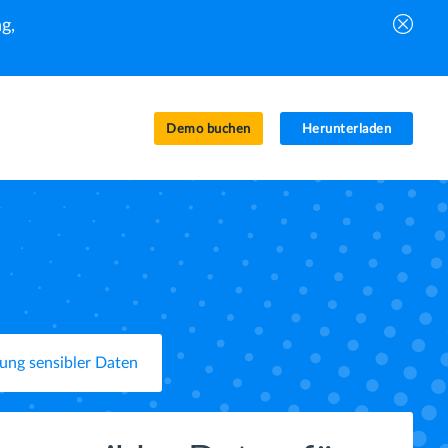
g,
Demo buchen
Herunterladen
ung sensibler Daten