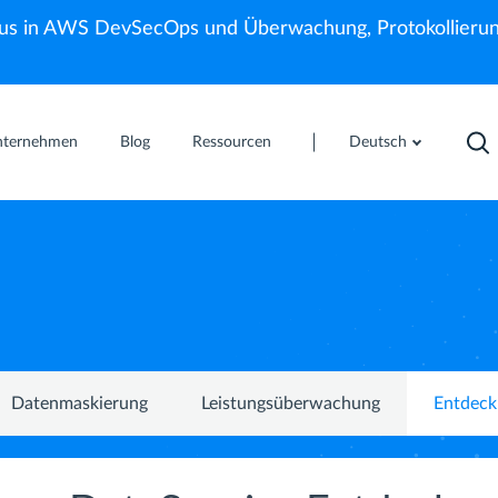
us in AWS DevSecOps und Überwachung, Protokollierun
nternehmen
Blog
Ressourcen
Deutsch
Datenmaskierung
Leistungsüberwachung
Entdeck