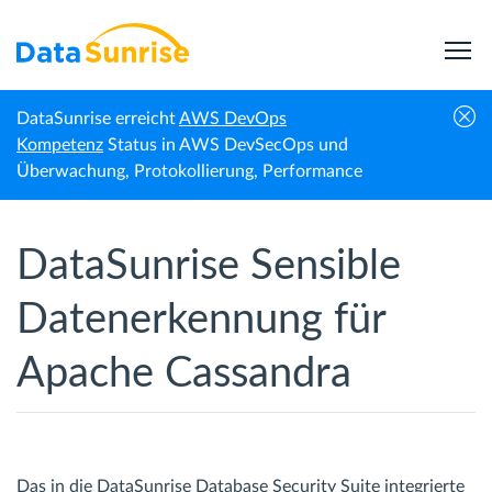
DataSunrise erreicht
AWS DevOps
Startseite
Apache Cassandra
Entdeckung sensibler Daten
Kompetenz
Status in AWS DevSecOps und
Überwachung, Protokollierung, Performance
DataSunrise Sensible
Datenerkennung für
Apache Cassandra
Das in die DataSunrise Database Security Suite integrierte