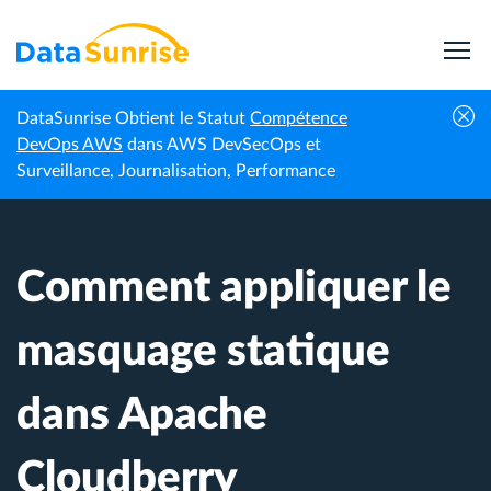
DataSunrise Obtient le Statut
Compétence
Centre de
Comment appliquer le masquage statique
DevOps AWS
dans AWS DevSecOps et
Accueil
connaissances
dans Apache Cloudberry
Surveillance, Journalisation, Performance
Comment appliquer le
masquage statique
dans Apache
Cloudberry