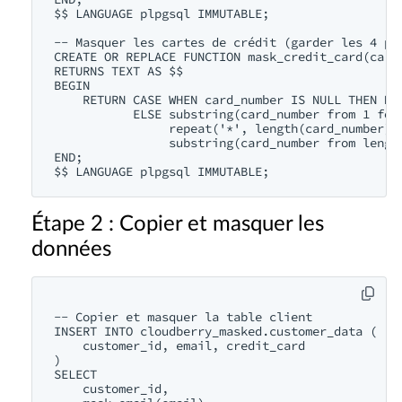
$$ LANGUAGE plpgsql IMMUTABLE;

-- Masquer les cartes de crédit (garder les 4 pre
CREATE OR REPLACE FUNCTION mask_credit_card(card_
RETURNS TEXT AS $$

BEGIN

    RETURN CASE WHEN card_number IS NULL THEN NUL
           ELSE substring(card_number from 1 for 
                repeat('*', length(card_number) -
                substring(card_number from length
END;

Étape 2 : Copier et masquer les
données
-- Copier et masquer la table client

INSERT INTO cloudberry_masked.customer_data (

    customer_id, email, credit_card

)

SELECT 

    customer_id,
