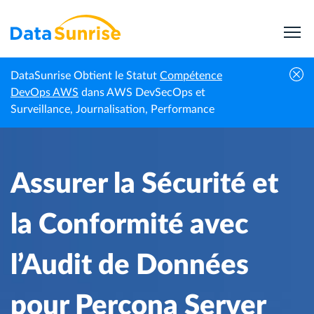
DataSunrise Obtient le Statut
Compétence
Centre de
Assurer la Sécurité et la Conformité avec l’Audit
DevOps AWS
dans AWS DevSecOps et
Accueil
connaissances
de Données pour Percona Server
Surveillance, Journalisation, Performance
Assurer la Sécurité et
la Conformité avec
l’Audit de Données
pour Percona Server