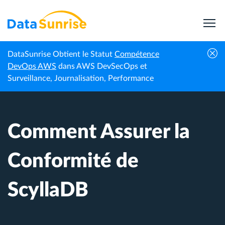
DataSunrise Obtient le Statut
Compétence
Centre de
Comment Assurer la Conformité de
DevOps AWS
dans AWS DevSecOps et
Accueil
connaissances
ScyllaDB
Surveillance, Journalisation, Performance
Comment Assurer la
Conformité de
ScyllaDB