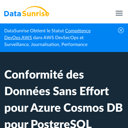
DataSunrise Obtient le Statut
Compétence
Centre de
Conformité des Données Sans Effort pour
DevOps AWS
dans AWS DevSecOps et
Accueil
connaissances
Azure Cosmos DB pour PostgreSQL
Surveillance, Journalisation, Performance
Conformité des
Données Sans Effort
pour Azure Cosmos DB
pour PostgreSQL