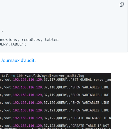
;

nexions, requêtes, tables

r
Journaux d’audit
.