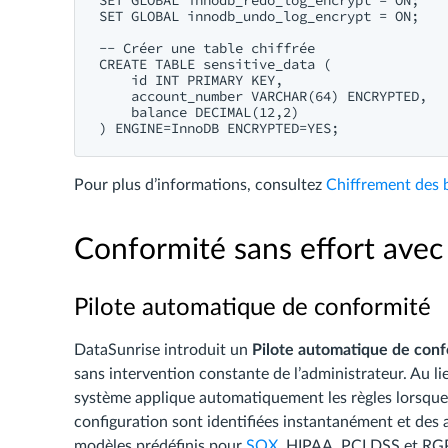
SET GLOBAL innodb_redo_log_encrypt = ON;

SET GLOBAL innodb_undo_log_encrypt = ON;

-- Créer une table chiffrée

CREATE TABLE sensitive_data (

    id INT PRIMARY KEY,

    account_number VARCHAR(64) ENCRYPTED,

    balance DECIMAL(12,2)

Pour plus d’informations, consultez
Chiffrement des 
Conformité sans effort avec
Pilote automatique de conformité
DataSunrise introduit un
Pilote automatique de conf
sans intervention constante de l’administrateur. Au li
système applique automatiquement les règles lorsque d
configuration sont identifiées instantanément et des 
modèles prédéfinis pour
SOX
, HIPAA, PCI DSS et RGPD