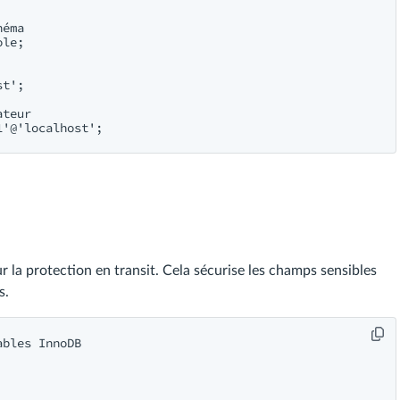
éma

le;

t';

teur

 la protection en transit. Cela sécurise les champs sensibles
s.
bles InnoDB
