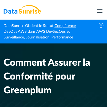
DataSunrise Obtient le Statut
Compétence
Centre de
Comment Assurer la Conformité pour
DevOps AWS
dans AWS DevSecOps et
Accueil
connaissances
Greenplum
Surveillance, Journalisation, Performance
Comment Assurer la
Conformité pour
Greenplum