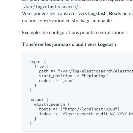
/var/log/elasticsearch/
.
Vous pouvez les transférer vers
Logstash
,
Beats
ou de
ou une conservation en stockage immuable.
Exemples de configurations pour la centralisation :
Transférer les journaux d’audit vers Logstash
input {

  file {

    path => "/var/log/elasticsearch/elastics
    start_position => "beginning"

    codec => "json"

  }

}

output {

  elasticsearch {

    hosts => ["http://localhost:9200"]

    index => "elasticsearch-audit-%{+YYYY.MM
  }
