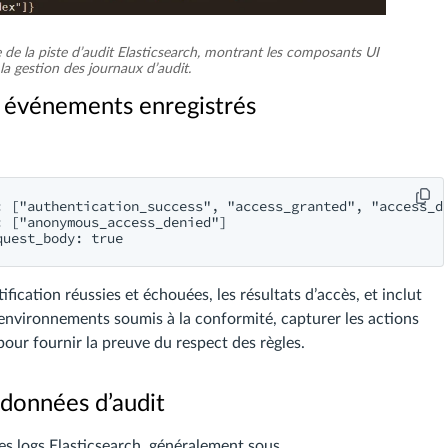
e de la piste d’audit Elasticsearch, montrant les composants UI
 la gestion des journaux d’audit.
es événements enregistrés
 ["authentication_success", "access_granted", "access_de
 ["anonymous_access_denied"]

ification réussies et échouées, les résultats d’accès, et inclut
 environnements soumis à la conformité, capturer les actions
pour fournir la preuve du respect des règles.
s données d’audit
des logs Elasticsearch, généralement sous