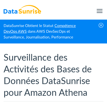
DataSunrise Obtient le Statut
Compétence
Accueil
Amazon Athena
Surveillance des activités
DevOps AWS
dans AWS DevSecOps et
Surveillance, Journalisation, Performance
Surveillance des
Activités des Bases de
Données DataSunrise
pour Amazon Athena