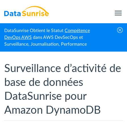
DataSunrise Obtient le Statut
Compétence
Accueil
Amazon DynamoDB
Surveillance des activités
DevOps AWS
dans AWS DevSecOps et
Surveillance, Journalisation, Performance
Surveillance d’activité de
base de données
DataSunrise pour
Amazon DynamoDB