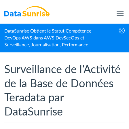
DataSunrise Obtient le Statut
Compétence
Accueil
Teradata
Surveillance des activités
DevOps AWS
dans AWS DevSecOps et
Surveillance, Journalisation, Performance
Surveillance de l’Activité
de la Base de Données
Teradata par
DataSunrise