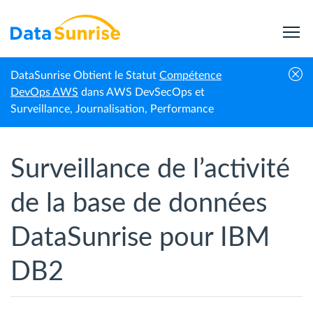
DataSunrise Obtient le Statut
Compétence
Accueil
IBM Db2
Surveillance des activités
DevOps AWS
dans AWS DevSecOps et
Surveillance, Journalisation, Performance
Surveillance de l’activité
de la base de données
DataSunrise pour IBM
DB2