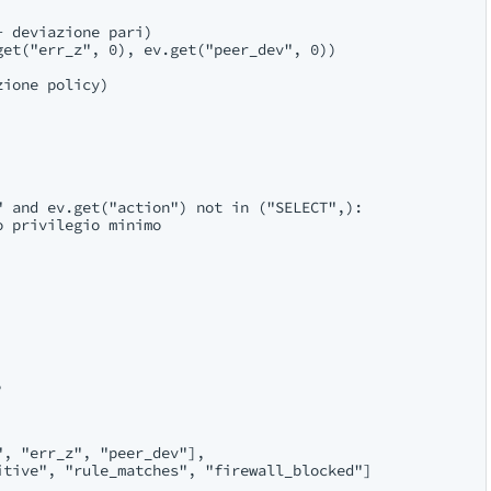
 deviazione pari)

et("err_z", 0), ev.get("peer_dev", 0))

ione policy)

 and ev.get("action") not in ("SELECT",):

 privilegio minimo



, "err_z", "peer_dev"],

tive", "rule_matches", "firewall_blocked"]
