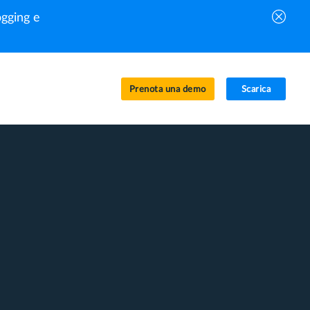
gging e
Prenota una demo
Scarica