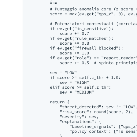
        """

        # Punteggio anomalia core (z-score +
        score = max(ev.get("qps_z", 0), ev.g
        # Potenziatori contestuali (correlaz
        if ev.get("is_sensitive"):

            score += 0.7

        if ev.get("rule_matches"):

            score += 0.8

        if ev.get("firewall_blocked"):

            score += 1.0

        if ev.get("role") == "report_reader"
            score += 0.5  # spinta principio
        sev = "LOW"

        if score >= self.z_thr + 1.0:

            sev = "HIGH"

        elif score >= self.z_thr:

            sev = "MEDIUM"

        return {

            "threat_detected": sev != "LOW",
            "risk_score": round(score, 2),

            "severity": sev,

            "explanations": {

                "baseline_signals": ["qps_z"
                "policy_context": ["is_sensi
            },
