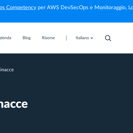
s Competency
per AWS DevSecOps e Monitoraggio, Lo
zienda
Blog
Risorse
Italiano
Minacce
inacce