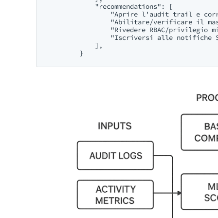
            "recommendations": [

                "Aprire l'audit trail e corr
                "Abilitare/verificare il mas
                "Rivedere RBAC/privilegio mi
                "Iscriversi alle notifiche S
            ],
