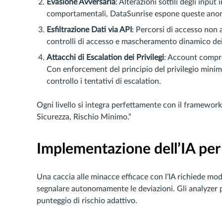
Evasione Avversaria
: Alterazioni sottili degli inpu
comportamentali, DataSunrise espone queste anomal
Esfiltrazione Dati via API
: Percorsi di accesso non 
controlli di accesso e mascheramento dinamico dei d
Attacchi di Escalation dei Privilegi
: Account compro
Con enforcement del principio del privilegio minim
controllo i tentativi di escalation.
Ogni livello si integra perfettamente con il framewor
Sicurezza, Rischio Minimo.”
Implementazione dell’IA per 
Una caccia alle minacce efficace con l’IA richiede m
segnalare autonomamente le deviazioni. Gli analyzer
punteggio di rischio adattivo.