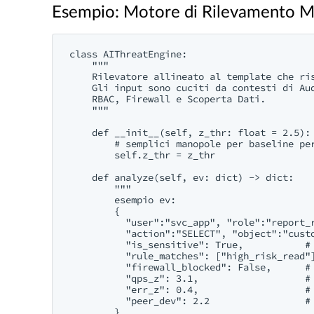
Esempio: Motore di Rilevamento M
class AIThreatEngine:

    """

    Rilevatore allineato al template che ris
    Gli input sono cuciti da contesti di Aud
    RBAC, Firewall e Scoperta Dati.

    """

    def __init__(self, z_thr: float = 2.5):

        # semplici manopole per baseline per
        self.z_thr = z_thr

    def analyze(self, ev: dict) -> dict:

        """

        esempio ev:

        {

          "user":"svc_app", "role":"report_r
          "action":"SELECT", "object":"custo
          "is_sensitive": True,           # 
          "rule_matches": ["high_risk_read"]
          "firewall_blocked": False,      # 
          "qps_z": 3.1,                   # 
          "err_z": 0.4,                   # 
          "peer_dev": 2.2                 # 
        }
