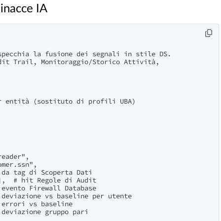
inacce IA
pecchia la fusione dei segnali in stile DS.

it Trail, Monitoraggio/Storico Attività,

 entità (sostituto di profili UBA)

eader",

mer.ssn",

da tag di Scoperta Dati

,  # hit Regole di Audit

evento Firewall Database

deviazione vs baseline per utente

errori vs baseline

deviazione gruppo pari
