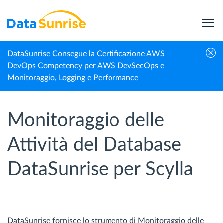
DataSunrise Consegue la Certificazione
AWS
Homepage
ScyllaDB
Monitoraggio delle attività
DevOps Competency
per AWS DevSecOps e
Monitoraggio, Logging e Performance
Monitoraggio delle
Attività del Database
DataSunrise per Scylla
DataSunrise fornisce lo strumento di Monitoraggio delle