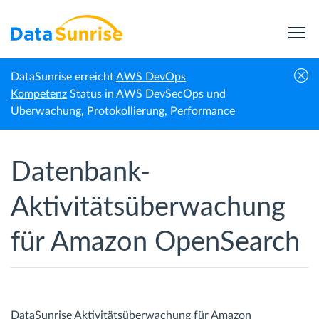
DataSunrise erreicht
AWS DevOps
Startseite
Amazon OpenSearch
Aktivitätsüberwachung
Kompetenz
Status in AWS DevSecOps und
Überwachung, Protokollierung, Performance
Datenbank-
Aktivitätsüberwachung
für Amazon OpenSearch
DataSunrise Aktivitätsüberwachung für Amazon