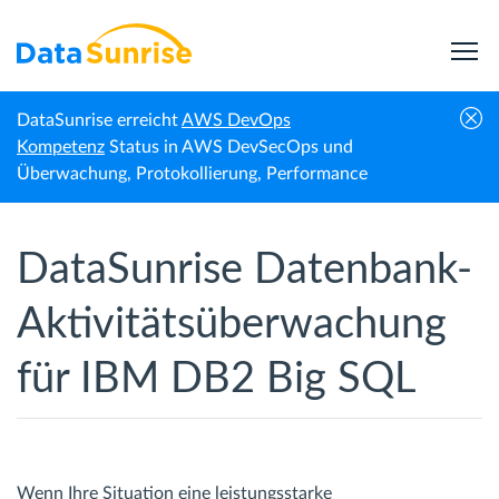
DataSunrise erreicht
AWS DevOps
Startseite
IBM Db2 Big SQL
Aktivitätsüberwachung
Kompetenz
Status in AWS DevSecOps und
Überwachung, Protokollierung, Performance
DataSunrise Datenbank-
Aktivitätsüberwachung
für IBM DB2 Big SQL
Wenn Ihre Situation eine leistungsstarke