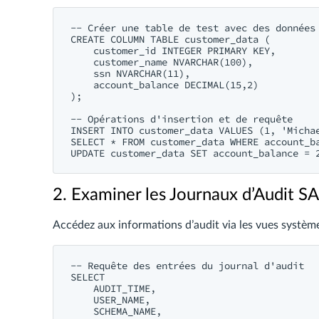
-- Créer une table de test avec des données 
CREATE COLUMN TABLE customer_data (

    customer_id INTEGER PRIMARY KEY,

    customer_name NVARCHAR(100),

    ssn NVARCHAR(11),

    account_balance DECIMAL(15,2)

);

-- Opérations d'insertion et de requête

INSERT INTO customer_data VALUES (1, 'Michae
SELECT * FROM customer_data WHERE account_ba
2. Examiner les Journaux d’Audit 
Accédez aux informations d’audit via les vues système
-- Requête des entrées du journal d'audit

SELECT 

    AUDIT_TIME,

    USER_NAME,

    SCHEMA_NAME,
