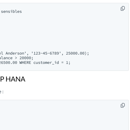
sensibles

l Anderson', '123-45-6789', 25000.00);

lance > 20000;

SAP HANA
 :