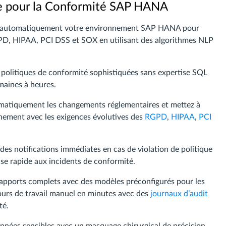
se pour la Conformité SAP HANA
 automatiquement votre environnement SAP HANA pour
RGPD, HIPAA, PCI DSS et SOX en utilisant des algorithmes NLP
politiques de conformité sophistiquées sans expertise SQL
emaines à heures.
matiquement les changements réglementaires et mettez à
ignement avec les exigences évolutives des
RGPD
,
HIPAA
,
PCI
es notifications immédiates en cas de violation de politique
nse rapide aux incidents de conformité.
apports complets avec des modèles préconfigurés pour les
ours de travail manuel en minutes avec des
journaux d’audit
té.
nnées sensibles avec un masquage chirurgical de précision