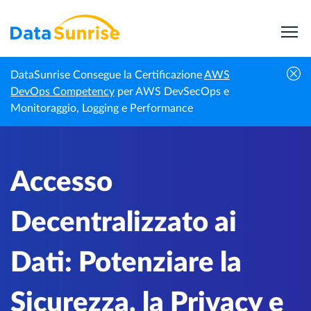
DataSunrise Consegue la Certificazione
AWS
Centro di
Accesso Decentralizzato ai Dati: Potenziare la
DevOps Competency
per AWS DevSecOps e
Homepage
Conoscenza
Sicurezza, la Privacy e la Resilienza
Monitoraggio, Logging e Performance
Accesso
Decentralizzato ai
Dati: Potenziare la
Sicurezza, la Privacy e