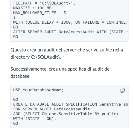
FILEPATH = 'C:\SQLAudit\',

MAXSIZE = 100 MB,

MAX_ROLLOVER_FILES = 5

)

WITH (QUEUE_DELAY = 1000, ON_FAILURE = CONTINUE)

GO

ALTER SERVER AUDIT DataAccessAudit WITH (STATE = ON
Questo crea un audit del server che scrive su file nella
directory C:\SQLAudit\.
Successivamente, crea una specifica di audit del
database:
USE YourDatabaseName;

GO

CREATE DATABASE AUDIT SPECIFICATION SensitiveTableA
FOR SERVER AUDIT DataAccessAudit

ADD (SELECT ON dbo.SensitiveTable BY public)

WITH (STATE = ON);
