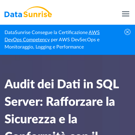
DataSunrise Consegue la Certificazione
AWS
Audit dei Dati in SQL Server: Rafforzare la
DevOps Competency
per AWS DevSecOps e
Centro di
Homepage
Sicurezza e la Conformità con il Monitoraggio
Monitoraggio, Logging e Performance
Conoscenza
Avanzato
Audit dei Dati in SQL
Server: Rafforzare la
Sicurezza e la