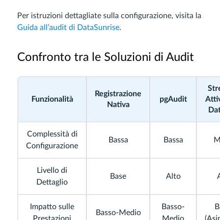
Per istruzioni dettagliate sulla configurazione, visita la
Guida all’audit di DataSunrise
.
Confronto tra le Soluzioni di Audit
Str
Registrazione
Funzionalità
pgAudit
Atti
Nativa
Da
Complessità di
Bassa
Bassa
M
Configurazione
Livello di
Base
Alto
Dettaglio
Impatto sulle
Basso-
B
Basso-Medio
Prestazioni
Medio
(Asi