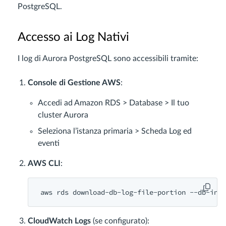
PostgreSQL.
Accesso ai Log Nativi
I log di Aurora PostgreSQL sono accessibili tramite:
Console di Gestione AWS
:
Accedi ad Amazon RDS > Database > Il tuo
cluster Aurora
Seleziona l’istanza primaria > Scheda Log ed
eventi
AWS CLI
:
aws rds download-db-
log
-
file
-portion --db-
inst
CloudWatch Logs
(se configurato):