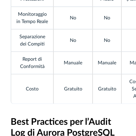
Monitoraggio
No
No
in Tempo Reale
Separazione
No
No
dei Compiti
Report di
Manuale
Manuale
Ma
Conformità
Cos
Costo
Gratuito
Gratuito
Se
Best Practices per l’Audit
Log di Aurora PostgreSQL