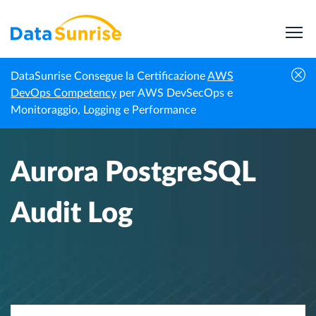
DataSunrise Consegue la Certificazione
AWS
Homepage
Centro di Conoscenza
Aurora PostgreSQL Audit Log
DevOps Competency
per AWS DevSecOps e
Monitoraggio, Logging e Performance
Aurora PostgreSQL
Audit Log