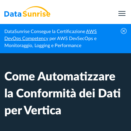
DataSunrise Consegue la Certificazione
AWS
Centro di
Come Automatizzare la Conformità dei
DevOps Competency
per AWS DevSecOps e
Homepage
Conoscenza
Dati per Vertica
Monitoraggio, Logging e Performance
Come Automatizzare
la Conformità dei Dati
per Vertica