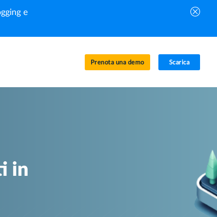
gging e
Prenota una demo
Scarica
i in