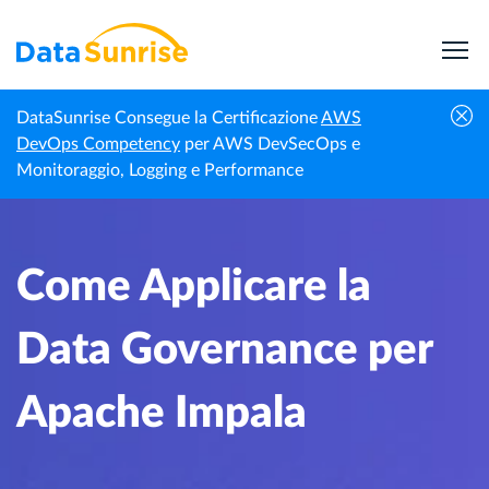
DataSunrise Consegue la Certificazione
AWS
Centro di
Come Applicare la Data Governance per
DevOps Competency
per AWS DevSecOps e
Homepage
Conoscenza
Apache Impala
Monitoraggio, Logging e Performance
Come Applicare la
Data Governance per
Apache Impala