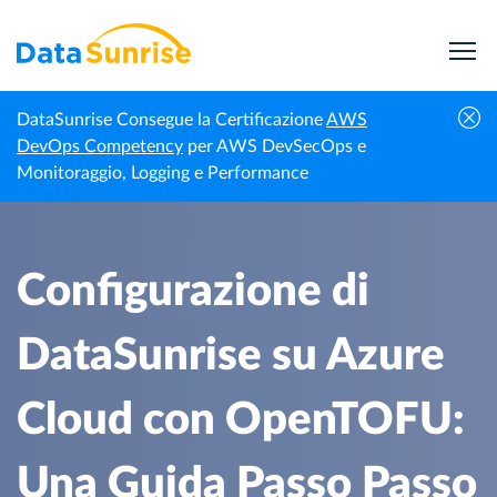
DataSunrise Consegue la Certificazione
AWS
Centro di
Configurazione di DataSunrise su Azure Cloud
DevOps Competency
per AWS DevSecOps e
Homepage
Conoscenza
con OpenTOFU: Una Guida Passo Passo
Monitoraggio, Logging e Performance
Configurazione di
DataSunrise su Azure
Cloud con OpenTOFU:
Una Guida Passo Passo