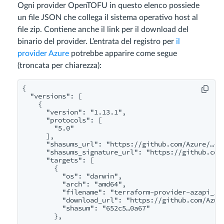
Ogni provider OpenTOFU in questo elenco possiede
un file JSON che collega il sistema operativo host al
file zip. Contiene anche il link per il download del
binario del provider. L’entrata del registro per
il
provider Azure
potrebbe apparire come segue
(troncata per chiarezza):
{

  "versions": [

    {

      "version": "1.13.1",

      "protocols": [

        "5.0"

      ],

      "shasums_url": "https://github.com/Azure/…-az
      "shasums_signature_url": "https://github.com/
      "targets": [

        {

          "os": "darwin",

          "arch": "amd64",

          "filename": "terraform-provider-azapi_1.1
          "download_url": "https://github.com/Azure
          "shasum": "652c5…0a67"

        },
