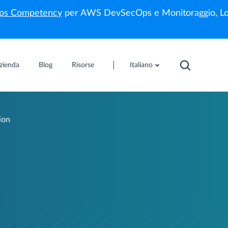
s Competency
per AWS DevSecOps e Monitoraggio, Lo
zienda
Blog
Risorse
Italiano
ion