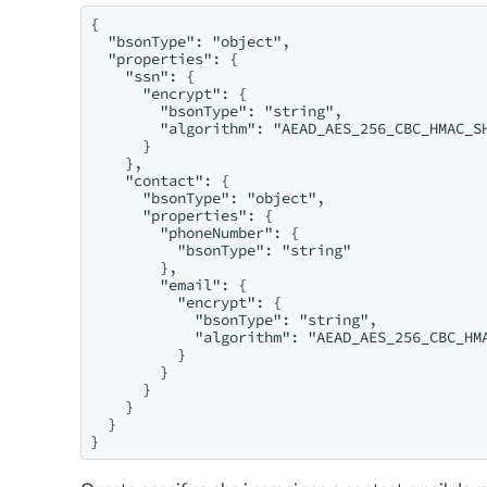
{

  "bsonType": "object",

  "properties": {

    "ssn": {

      "encrypt": {

        "bsonType": "string",

        "algorithm": "AEAD_AES_256_CBC_HMAC_SH
      }

    },

    "contact": {

      "bsonType": "object",

      "properties": {

        "phoneNumber": {

          "bsonType": "string" 

        },

        "email": {

          "encrypt": {

            "bsonType": "string",

            "algorithm": "AEAD_AES_256_CBC_HMA
          } 

        }

      }

    }

  }

}