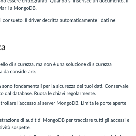
no essere crittografati. Quando si inserisce un documento, il
viarli a MongoDB.
i consueto. Il driver decritta automaticamente i dati nei
za
ello di sicurezza, ma non è una soluzione di sicurezza
za da considerare:
fia sono fondamentali per la sicurezza dei tuoi dati. Conservale
ato dal database. Ruota le chiavi regolarmente.
ontrollare l’accesso ai server MongoDB. Limita le porte aperte
gistrazione di audit di MongoDB per tracciare tutti gli accessi e
tività sospette.