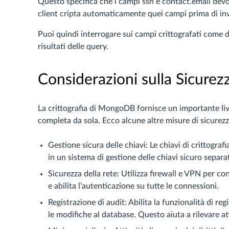
Questo specifica che i campi ssn e contact.email devo
client cripta automaticamente quei campi prima di in
Puoi quindi interrogare sui campi crittografati come d
risultati delle query.
Considerazioni sulla Sicurez
La crittografia di MongoDB fornisce un importante liv
completa da sola. Ecco alcune altre misure di sicurez
Gestione sicura delle chiavi: Le chiavi di crittogra
in un sistema di gestione delle chiavi sicuro separ
Sicurezza della rete: Utilizza firewall e VPN per c
e abilita l’autenticazione su tutte le connessioni.
Registrazione di audit: Abilita la funzionalità di re
le modifiche al database. Questo aiuta a rilevare at