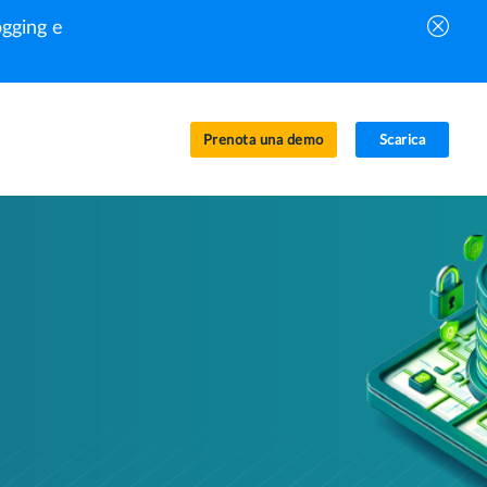
gging e
Prenota una demo
Scarica