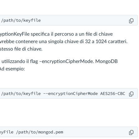
 /path/to/keyfile
ryptionKeyFile specifica il percorso a un file di chiave
 dovrebbe contenere una singola chiave di 32 a 1024 caratteri.
stesso file di chiave.
afia utilizzando il flag –encryptionCipherMode. MongoDB
Ad esempio:
 /path/to/keyfile --encryptionCipherMode AES256-CBC
eyFile /path/to/mongod.pem