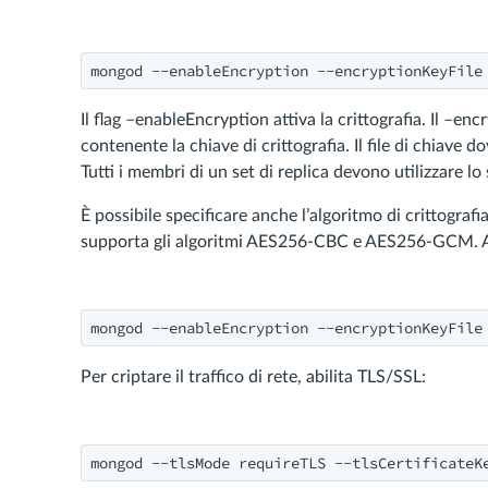
mongod --enableEncryption --encryptionKeyFile
Il flag –enableEncryption attiva la crittografia. Il –enc
contenente la chiave di crittografia. Il file di chiave
Tutti i membri di un set di replica devono utilizzare lo 
È possibile specificare anche l’algoritmo di crittogr
supporta gli algoritmi AES256-CBC e AES256-GCM. 
mongod --enableEncryption --encryptionKeyFile
Per criptare il traffico di rete, abilita TLS/SSL:
mongod --tlsMode requireTLS --tlsCertificateK