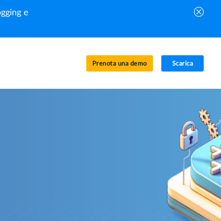
gging e
Prenota una demo
Scarica