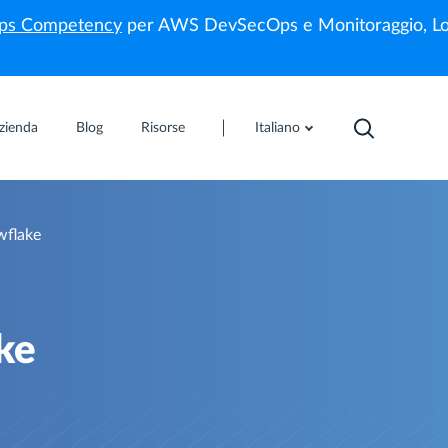
s Competency
per AWS DevSecOps e Monitoraggio, Lo
zienda
Blog
Risorse
Italiano
wflake
ake