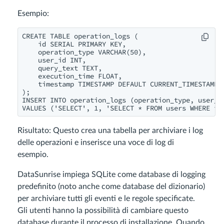
Esempio:
CREATE TABLE operation_logs (

    id SERIAL PRIMARY KEY,

    operation_type VARCHAR(50),

    user_id INT,

    query_text TEXT,

    execution_time FLOAT,

    timestamp TIMESTAMP DEFAULT CURRENT_TIMESTAMP

);

INSERT INTO operation_logs (operation_type, user_id
VALUES ('SELECT', 1, 'SELECT * FROM users WHERE id
Risultato: Questo crea una tabella per archiviare i log
delle operazioni e inserisce una voce di log di
esempio.
DataSunrise impiega SQLite come database di logging
predefinito (noto anche come database del dizionario)
per archiviare tutti gli eventi e le regole specificate.
Gli utenti hanno la possibilità di cambiare questo
database durante il processo di installazione. Quando