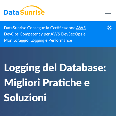
DataSunrise Consegue la Certificazione
AWS
Centro di
Logging del Database: Migliori Pratiche e
DevOps Competency
per AWS DevSecOps e
Homepage
Conoscenza
Soluzioni
Monitoraggio, Logging e Performance
Logging del Database:
Migliori Pratiche e
Soluzioni