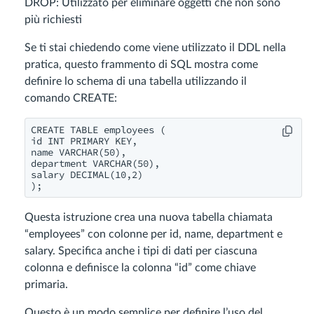
DROP: Utilizzato per eliminare oggetti che non sono
più richiesti
Se ti stai chiedendo come viene utilizzato il DDL nella
pratica, questo frammento di SQL mostra come
definire lo schema di una tabella utilizzando il
comando CREATE:
CREATE TABLE employees (

id INT PRIMARY KEY,

name VARCHAR(50),

department VARCHAR(50),

salary DECIMAL(10,2)

Questa istruzione crea una nuova tabella chiamata
“employees” con colonne per id, name, department e
salary. Specifica anche i tipi di dati per ciascuna
colonna e definisce la colonna “id” come chiave
primaria.
Questo è un modo semplice per definire l’uso del