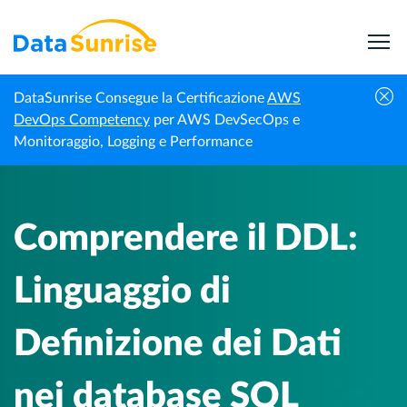
DataSunrise Consegue la Certificazione
AWS
Centro di
Comprendere il DDL: Linguaggio di
DevOps Competency
per AWS DevSecOps e
Homepage
Conoscenza
Definizione dei Dati nei database SQL
Monitoraggio, Logging e Performance
Comprendere il DDL:
Linguaggio di
Definizione dei Dati
nei database SQL