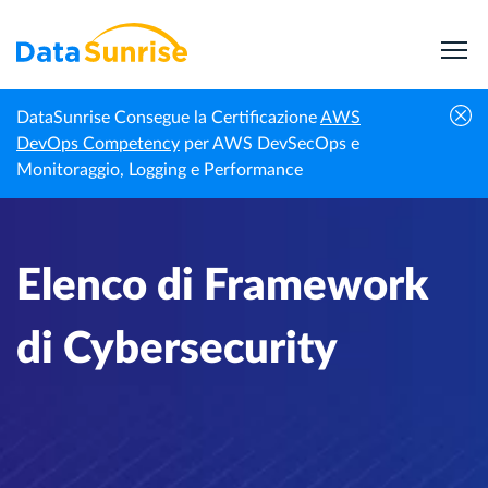
DataSunrise Consegue la Certificazione
AWS
Centro di
Elenco di Framework di
DevOps Competency
per AWS DevSecOps e
Homepage
Conoscenza
Cybersecurity
Monitoraggio, Logging e Performance
Elenco di Framework
di Cybersecurity